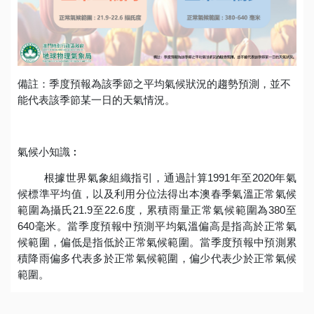
備註：季度預報為該季節之平均氣候狀況的趨勢預測，並不
能代表該季節某一日的天氣情況。
氣候小知識
︰
根據世界氣象組織指引，通過計算1991年至2020年氣
候標準平均值，以及利用分位法得出本澳春季氣溫正常氣候
範圍為攝氏21.9至22.6度，累積雨量正常氣候範圍為380至
640毫米。當季度預報中預測平均氣溫偏高是指高於正常氣
候範圍，偏低是指低於正常氣候範圍。當季度預報中預測累
積降雨偏多代表多於正常氣候範圍，偏少代表少於正常氣候
範圍。