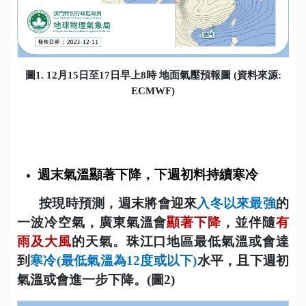
圖
1. 12
月
15
日至
17
日早上
8
時 地面氣壓預報圖
(
資料來源
:
ECMWF)
週末氣溫顯著下降，下週初料持續寒冷
按現時預測，週末將會迎來
入冬以來最強
的
一波冷空氣
，廣東氣溫會
顯著下降
，並伴隨
有
雨及大風
的天氣。珠江口地區最低氣溫或會達
到
寒冷
(
最低氣溫為
12
度或以下
)
水平，且下週初
氣溫或會進一步下降。
(
圖
2)