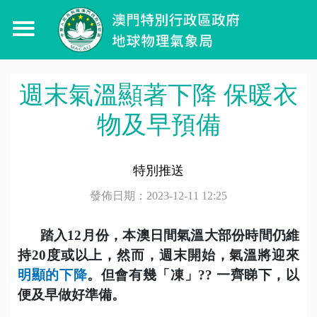
週末氣溫顯著下降 保暖衣
物及早預備
特別推送
發佈日期：2023-12-11 12:25
踏入
12
月份，本澳日間氣溫大部份時間仍維
持
20
度或以上，然而，週末開始，氣溫將迎來
明顯的下降
。但會有幾「凍」
??
一齊睇下，以
便及早做好準備。