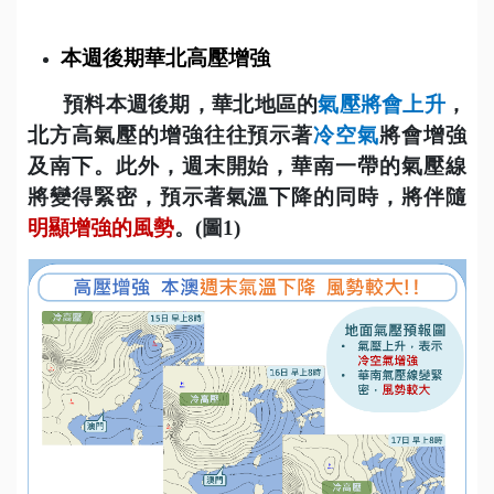
本週後期華北高壓增強
預料本週後期，華北地區的
氣壓將會上升
，
北方高氣壓的增強往往預示著
冷空氣
將會增強
及南下。此外，週末開始，華南一帶的氣壓線
將變得緊密，預示著氣溫下降的同時，將伴隨
明顯增強的風勢
。
(
圖
1)