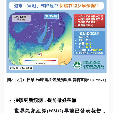
圖
2. 12
月
18
日早上
8
時 地面氣溫
預報圖
(
資料來源
: ECMWF)
持續更新預測，提前做好準備
世界氣象組織
(WMO)
早前已發表報告，